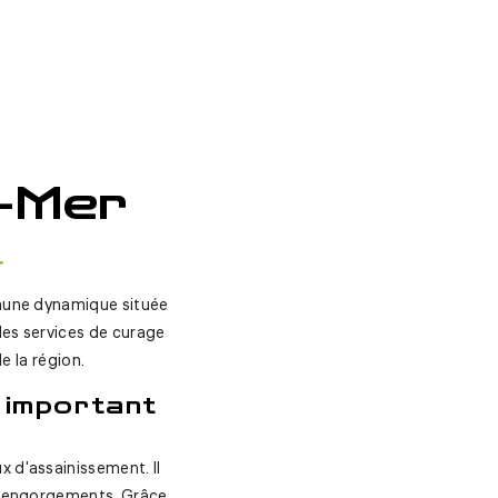
r-Mer
T
mmune dynamique située
des services de curage
e la région.
l important
 d'assainissement. Il
les engorgements. Grâce