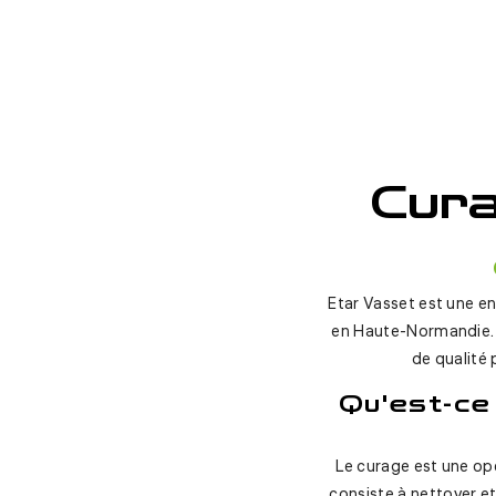
Cura
Etar Vasset est une e
en Haute-Normandie. G
de qualité 
Qu'est-ce 
Le curage est une op
consiste à nettoyer et