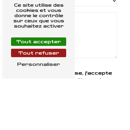
Ce site utilise des
cookies et vous
donne le contrôle
sur ceux que vous
souhaitez activer
Tout accepter
Tout refuser
Personnaliser
En cochant cette case, j'accepte
les conditions particulières ci-
dessous **
Envoyer
** Les données personnelles communiquées sont nécessaires aux fins de vous
contacter et sont enregistrées dans un fichier informatisé. Elles sont destinées à
Etar Vasset et ses sous-traitants dans le seul but de répondre à votre message.