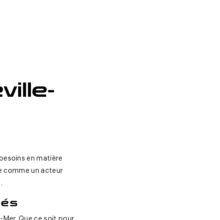
ille-
 besoins en matière
nne comme un acteur
.
sés
-Mer. Que ce soit pour