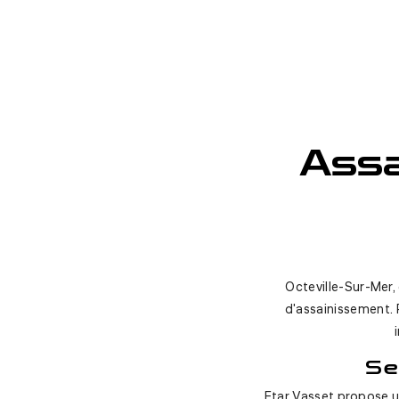
Assa
Octeville-Sur-Mer,
d'assainissement. 
Se
Etar Vasset propose u