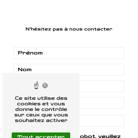
N'hésitez pas à nous contacter
Ce site utilise des
cookies et vous
donne le contrôle
sur ceux que vous
souhaitez activer
Vous n'êtes pas un robot, veuillez
Tout accepter