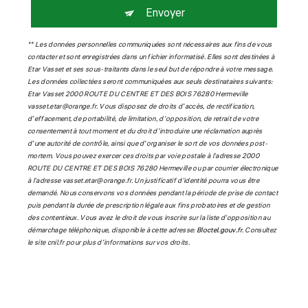
Envoyer
** Les données personnelles communiquées sont nécessaires aux fins de vous
contacter et sont enregistrées dans un fichier informatisé. Elles sont destinées à
Etar Vasset et ses sous-traitants dans le seul but de répondre à votre message.
Les données collectées seront communiquées aux seuls destinataires suivants:
Etar Vasset 2000 ROUTE DU CENTRE ET DES BOIS 76280 Hermeville
vasset.etar@orange.fr. Vous disposez de droits d’accès, de rectification,
d’effacement, de portabilité, de limitation, d’opposition, de retrait de votre
consentement à tout moment et du droit d’introduire une réclamation auprès
d’une autorité de contrôle, ainsi que d’organiser le sort de vos données post-
mortem. Vous pouvez exercer ces droits par voie postale à l'adresse 2000
ROUTE DU CENTRE ET DES BOIS 76280 Hermeville ou par courrier électronique
à l'adresse vasset.etar@orange.fr. Un justificatif d'identité pourra vous être
demandé. Nous conservons vos données pendant la période de prise de contact
puis pendant la durée de prescription légale aux fins probatoires et de gestion
des contentieux. Vous avez le droit de vous inscrire sur la liste d'opposition au
démarchage téléphonique, disponible à cette adresse:
Bloctel.gouv.fr
. Consultez
le site cnil.fr pour plus d’informations sur vos droits.