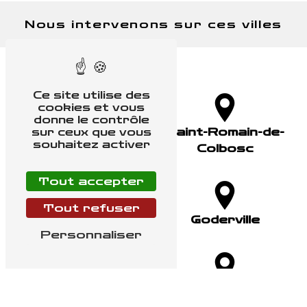
Nous intervenons sur ces villes
Ce site utilise des
cookies et vous
donne le contrôle
Octeville-Sur-
Saint-Romain-de-
sur ceux que vous
souhaitez activer
Mer
Colbosc
Tout accepter
Tout refuser
Lillebonne
Goderville
Personnaliser
Bolbec
Etretat