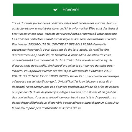
Envoyer
** Les données personnelles communiquées sont nécessaires aux fins de vous
contacter et sont enregistrées dans un fichier informatisé. Elles sont destinées à
Etar Vasset et ses sous-traitants dans le seul but de répondre à votre message.
Les données collectées seront communiquées aux seuls destinataires suivants:
Etar Vasset 2000 ROUTE DU CENTRE ET DES BOIS 76280 Hermeville
vasset.etar@orange.fr. Vous disposez de droits d’accès, de rectification,
d’effacement, de portabilité, de limitation, d’opposition, de retrait de votre
consentement à tout moment et du droit d’introduire une réclamation auprès
d’une autorité de contrôle, ainsi que d’organiser le sort de vos données post-
mortem. Vous pouvez exercer ces droits par voie postale à l'adresse 2000
ROUTE DU CENTRE ET DES BOIS 76280 Hermeville ou par courrier électronique
à l'adresse vasset.etar@orange.fr. Un justificatif d'identité pourra vous être
demandé. Nous conservons vos données pendant la période de prise de contact
puis pendant la durée de prescription légale aux fins probatoires et de gestion
des contentieux. Vous avez le droit de vous inscrire sur la liste d'opposition au
démarchage téléphonique, disponible à cette adresse:
Bloctel.gouv.fr
. Consultez
le site cnil.fr pour plus d’informations sur vos droits.