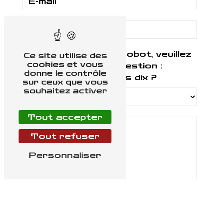
Vous n'êtes pas un robot, veuillez
Ce site utilise des
cookies et vous
répondre à cette question :
donne le contrôle
combien font huit plus dix ?
sur ceux que vous
souhaitez activer
Tout accepter
Tout refuser
Personnaliser
En cochant cette case, j'accepte